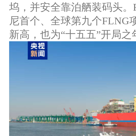
坞，并安全靠泊舾装码头。
尼首个、全球第九个FLN
新高，也为“十五五”开局