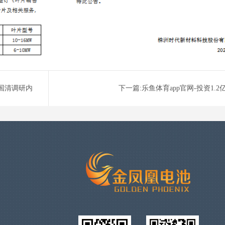
国清调研内
下一篇:
乐鱼体育app官网-投资1.