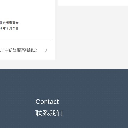
材料主题活动成果斐然-乐鱼体
鱼体育app官网
app官网
2亿！中矿资源高纯锂盐
技改项目试运营
Contact
联系我们