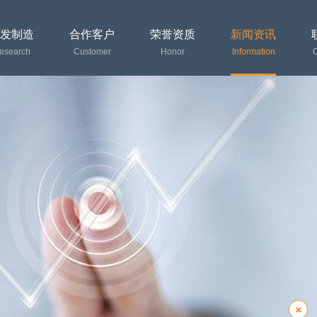
发制造
合作客户
荣誉资质
新闻资讯
esearch
Customer
Honor
Information
C