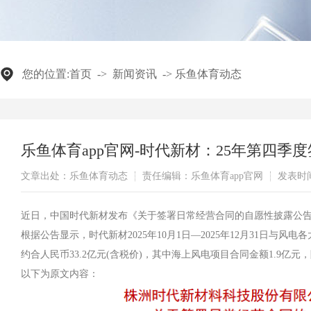
您的位置:
首页
->
新闻资讯
->
乐鱼体育动态
乐鱼体育app官网-时代新材：25年第四季度
文章出处：乐鱼体育动态
责任编辑：乐鱼体育app官网
发表时间：
近日，中国时代新材发布《关于签署日常经营合同的自愿性披露公
根据公告显示，时代新材2025年10月1日—2025年12月31日
约合人民币33.2亿元(含税价)，其中海上风电项目合同金额1.9亿元
以下为原文内容：