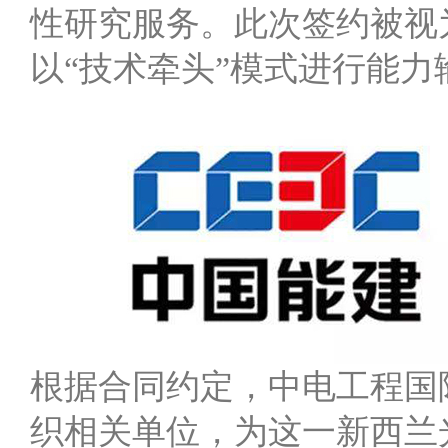
性研究服务。此次签约被视
以“技术牵头”模式进行能
根据合同约定，中电工程国
织相关单位，为这一新西兰