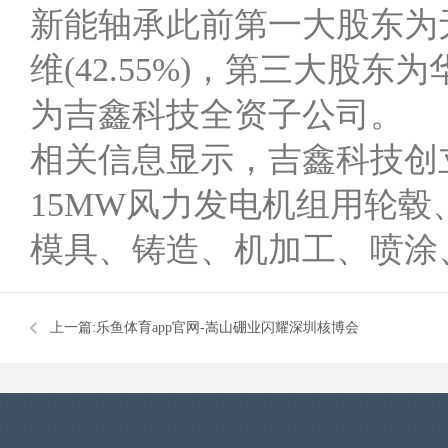
新能轴承此前第一大股东为无锡
维(42.55%)，第三大股东
为吉鑫科技全资子公司。
相关信息显示，吉鑫科技创立于
15MW风力发电机组用轮
模具、铸造、机加工、喷涂
上一篇:
乐鱼体育app官网-嵩山硼业闪耀深圳核博会