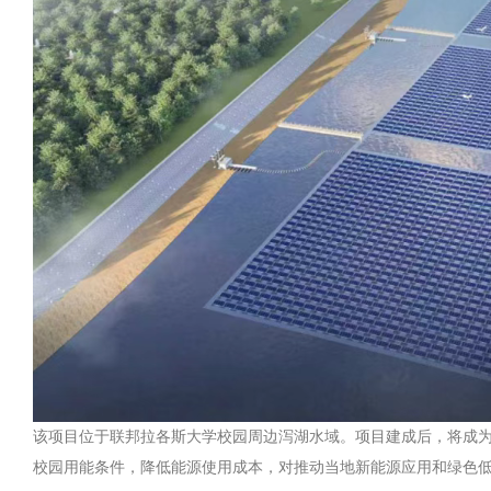
该项目位于联邦拉各斯大学校园周边泻湖水域。项目建成后，将成
校园用能条件，降低能源使用成本，对推动当地新能源应用和绿色