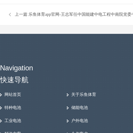
上一篇:
乐鱼体育app官网-王志军任中国能建中电工程中南院党委
长
Navigation
快速导航
网站首页
关于乐鱼体育
特种电池
储能电池
工业电池
户外电池