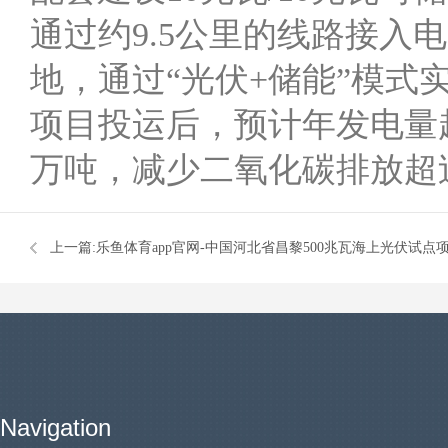
通过约9.5公里的线路接
地，通过“光伏+储能”模式
项目投运后，预计年发电量超
万吨，减少二氧化碳排放超过
上一篇:
乐鱼体育app官网-中国河北省昌黎500兆瓦海上光伏试点
次并网发电
Navigation