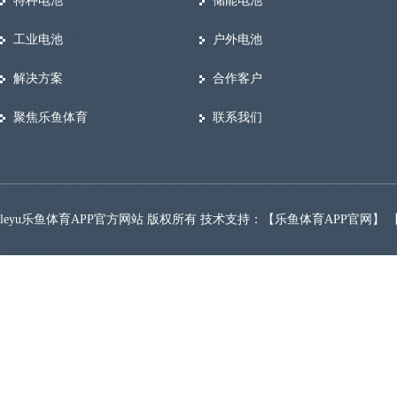
特种电池
储能电池
工业电池
户外电池
解决方案
合作客户
聚焦乐鱼体育
联系我们
leyu乐鱼体育APP官方网站 版权所有 技术支持：【
乐鱼体育APP官网
】 