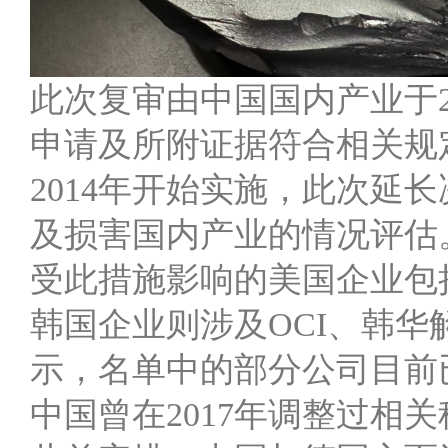
此次复审由中国国内产业于2
申请及所附证据符合相关规
2014年开始实施，此次延
及损害国内产业的情况评估
受此措施影响的美国企业包括REC、
韩国企业则涉及OCI、韩
示，名单中的部分公司目前
中国曾在2017年调整过相