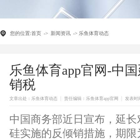
您的位置:
首页
->
新闻资讯
->
乐鱼体育动态
乐鱼体育app官网-
销税
文章出处：乐鱼体育动态
责任编辑：乐鱼体育app官网
发表时间：
中国商务部近日宣布，延长
硅实施的反倾销措施，期限