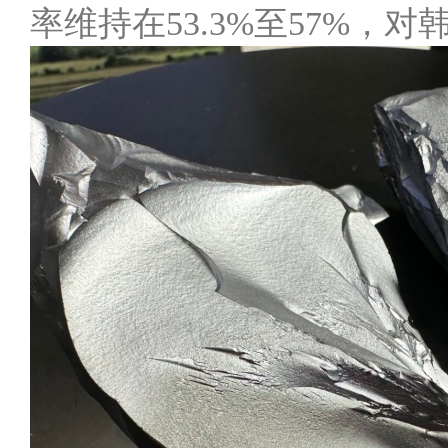
率维持在53.3%至57%，对