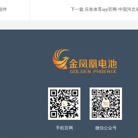
组件
下一篇:
乐鱼体育app官网-中国河北省
手机官网
微信公众号