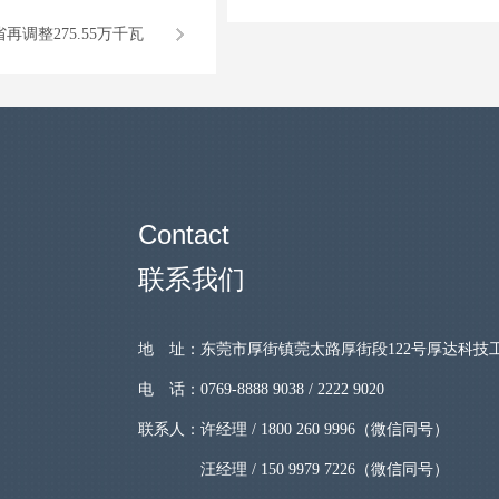
到国家发改委核准批复-乐鱼体
再调整275.55万千瓦
app官网
风力发电项目
Contact
联系我们
地 址：东莞市厚街镇莞太路厚街段122号厚达科技
电 话：0769-8888 9038 / 2222 9020
联系人：许经理 / 1800 260 9996（微信同号）
汪经理 / 150 9979 7226（微信同号）