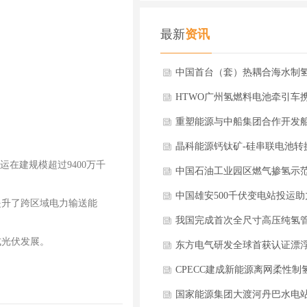
最新
资讯
中国首台（套）热耦合海水制
置稳定运行超500小时-乐鱼体育a
HTWO广州氢燃料电池牵引车
官网
大田物流在粤港澳大湾区启动
重塑能源与中船集团合作开发
营-乐鱼体育app官网
氢燃料电池系统-乐鱼体育app
晶科能源钙钛矿-硅串联电池转
在建规模超过9400万千
率获新进展-乐鱼体育app官网
中国石油工业园区燃气掺氢示
目安全运行百日-乐鱼体育app
中国雄安500千伏变电站投运助
提升了跨区域电力输送能
区绿电供应-乐鱼体育app官网
我国完成首次全尺寸高压纯氢
式光伏发展。
泄漏喷射火试验-乐鱼体育app
东方电气研发全球首获认证漂
风电制氢平台-乐鱼体育app官
CPECC建成新能源离网柔性制
体化试验平台-乐鱼体育app官
国家能源集团大渡河丹巴水电