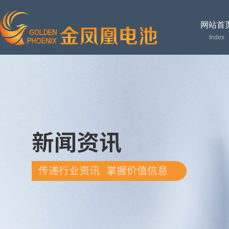
网站首
Index