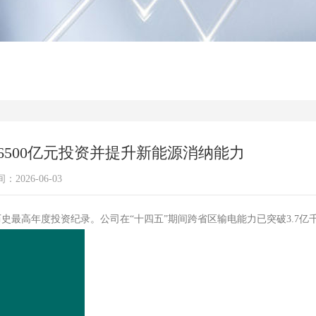
成6500亿元投资并提升新能源消纳能力
2026-06-03
历史最高年度投资纪录。公司在“十四五”期间跨省区输电能力已突破3.7亿