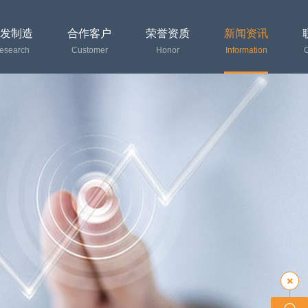
发制造
合作客户
荣誉资质
新闻资讯
esearch
Customer
Honor
Information
C