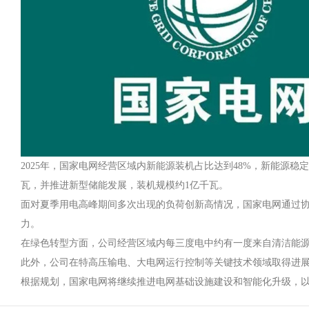
2025年，国家电网经营区域内新能源装机占比达到48%，新能源
瓦，并推进新型储能发展，装机规模约1亿千瓦。
面对夏季用电高峰期间多次出现的负荷创新高情况，国家电网通过
力。
在绿色转型方面，公司经营区域内每三度电中约有一度来自清洁能
此外，公司在特高压输电、大电网运行控制等关键技术领域取得进
根据规划，国家电网将继续推进电网基础设施建设和智能化升级，