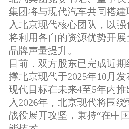
集团将与现代汽车共同搭建
入北京现代核心团队，以强
将利用各自的资源优势开展
品牌声量提升。
目前，双方股东已完成近期
撑北京现代于2025年10月
现代目标在未来4至5年内推
入2026年，北京现代将围
战役展开攻坚，秉持“在中
能技术。