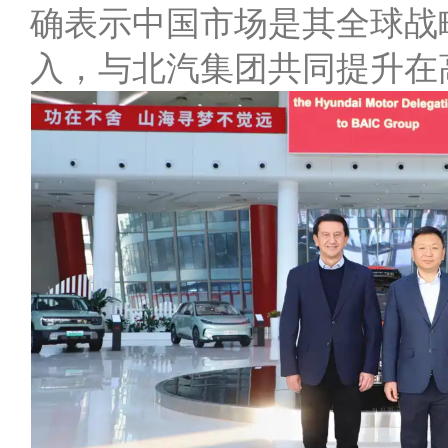
确表示中国市场是其全球战
入，与北汽集团共同提升在