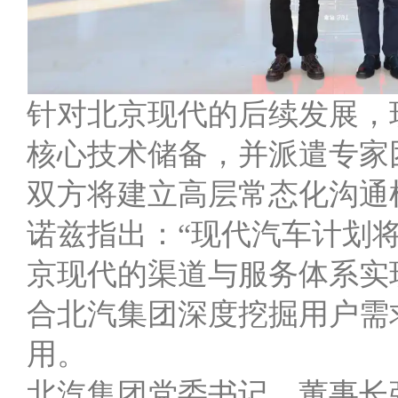
针对北京现代的后续发展，
核心技术储备，并派遣专家
双方将建立高层常态化沟通
诺兹指出：“现代汽车计划
京现代的渠道与服务体系实
合北汽集团深度挖掘用户需
用。
北汽集团党委书记、董事长