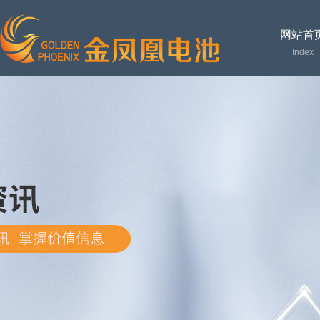
网站首
Index