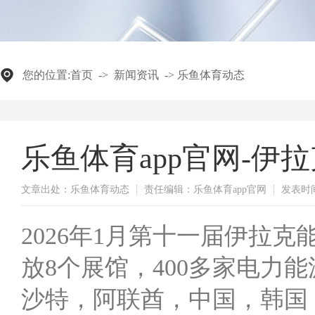
您的位置:
首页
->
新闻资讯
->
乐鱼体育动态
乐鱼体育app官网-
文章出处：乐鱼体育动态
责任编辑：乐鱼体育app官网
发表时间：
2026年1月第十一届伊拉
放8个展馆，400多家电力
沙特，阿联酋，中国，韩国