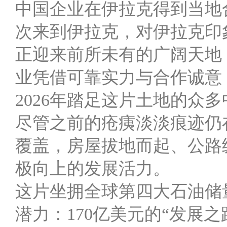
中国企业在伊拉克得到当地
次来到伊拉克，对伊拉克印
正迎来前所未有的广阔天地
业凭借可靠实力与合作诚意
2026年踏足这片土地的众
尽管之前的疮痍淡淡痕迹仍
覆盖，房屋拔地而起、公路
极向上的发展活力。
这片坐拥全球第四大石油储
潜力：170亿美元的“发展