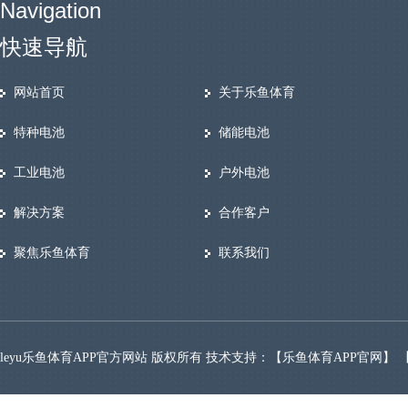
Navigation
快速导航
网站首页
关于乐鱼体育
特种电池
储能电池
工业电池
户外电池
解决方案
合作客户
聚焦乐鱼体育
联系我们
leyu乐鱼体育APP官方网站 版权所有 技术支持：【
乐鱼体育APP官网
】 