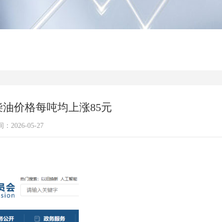
、柴油价格每吨均上涨85元
2026-05-27