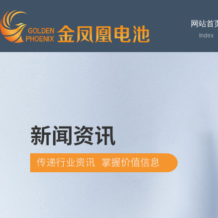
网站首
Index