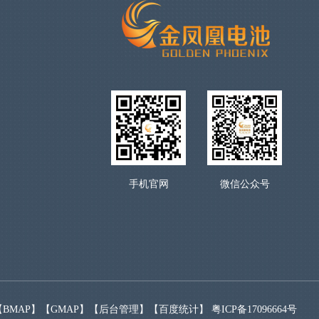
手机官网
微信公众号
【
BMAP
】【
GMAP
】【
后台管理
】【
百度统计
】
粤ICP备17096664号