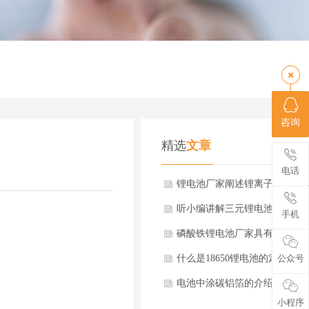
咨询
精选
文章
电话
锂电池厂家阐述锂离子电池有
用途？
听小编讲解三元锂电池是什么
手机
磷酸铁锂电池厂家具有哪些优
什么是18650锂电池的定制流程
公众号
电池中涂碳铝箔的介绍
小程序