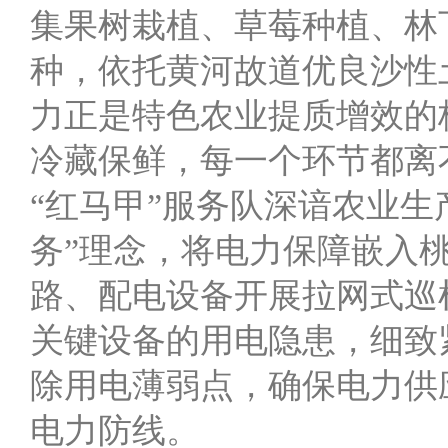
集果树栽植、草莓种植、林
种，依托黄河故道优良沙性
力正是特色农业提质增效的
冷藏保鲜，每一个环节都离
“红马甲”服务队深谙农业生
务”理念，将电力保障嵌入
路、配电设备开展拉网式巡
关键设备的用电隐患，细致
除用电薄弱点，确保电力供
电力防线。