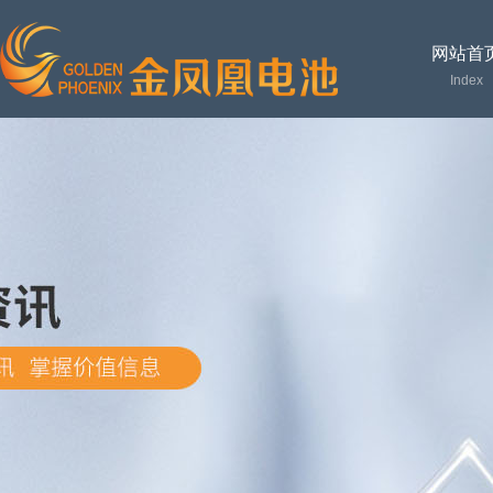
网站首
Index