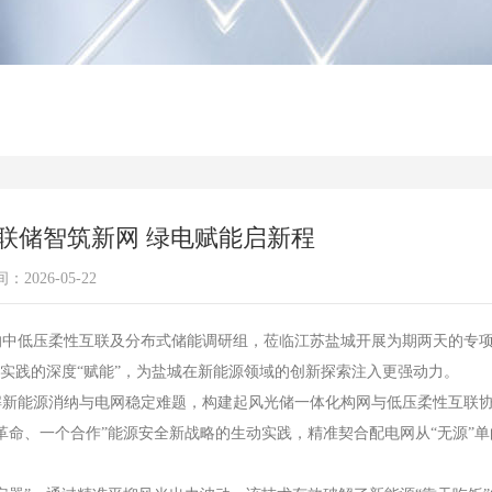
柔联储智筑新网 绿电赋能启新程
2026-05-22
的中低压柔性互联及分布式储能调研组，莅临江苏盐城开展为期两天的专
实践的深度“赋能”，为盐城在新能源领域的创新探索注入更强动力。
解新能源消纳与电网稳定难题，构建起风光储一体化构网与低压柔性互联
命、一个合作”能源安全新战略的生动实践，精准契合配电网从“无源”单