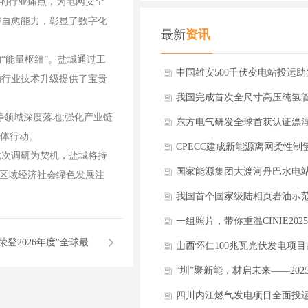
”的行业痛点，为电网安全
与自愈能力，彰显了数字化
最新
资讯
“能量枢纽”。盐城通过工
中国雄安500千伏变电站投运助
为行业技术升级提供了宝贵
区绿电供应-乐鱼体育app官网
我国完成首次全尺寸高压纯氢
领域深度落地;强化产业链
泄漏喷射火试验-乐鱼体育app
东方电气研发全球首获认证漂
具体行动。
风电制氢平台-乐鱼体育app官
CPECC建成新能源离网柔性制
此次调研为契机，盐城将持
体化试验平台-乐鱼体育app官
国家能源集团大渡河丹巴水电
为区域经济社会绿色发展注
到国家发改委核准批复-乐鱼体
我国首个国家级陆相页岩油示
app官网
建设任务全面完成-乐鱼体育ap
一组照片，带你重温CINIE202
荣登2026年度"全球最
网
核博会精彩时刻-乐鱼体育app
山西怀仁100兆瓦光伏发电项目
并网发电-乐鱼体育app官网
“圳”聚新能，材启未来——202
企业百强榜"行业榜首
圳全球招商大会新能源与高性
四川内江燃气发电项目全面投运