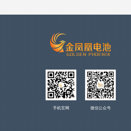
手机官网
微信公众号