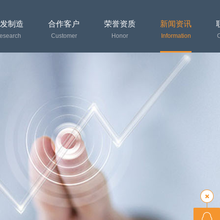
发制造
合作客户
荣誉资质
新闻资讯
esearch
Customer
Honor
Information
C