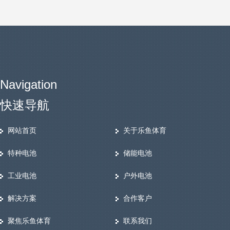
Navigation
快速导航
网站首页
关于乐鱼体育
特种电池
储能电池
工业电池
户外电池
解决方案
合作客户
聚焦乐鱼体育
联系我们