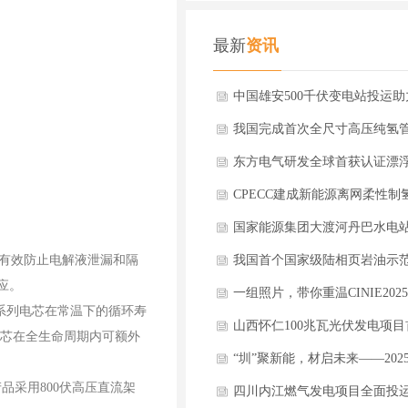
最新
资讯
中国雄安500千伏变电站投运助
区绿电供应-乐鱼体育app官网
我国完成首次全尺寸高压纯氢
泄漏喷射火试验-乐鱼体育app
东方电气研发全球首获认证漂
风电制氢平台-乐鱼体育app官
CPECC建成新能源离网柔性制
体化试验平台-乐鱼体育app官
国家能源集团大渡河丹巴水电
，有效防止电解液泄漏和隔
到国家发改委核准批复-乐鱼体
我国首个国家级陆相页岩油示
应。
app官网
建设任务全面完成-乐鱼体育ap
一组照片，带你重温CINIE202
系列电芯在常温下的循环寿
网
核博会精彩时刻-乐鱼体育app
山西怀仁100兆瓦光伏发电项目
时电芯在全生命周期内可额外
并网发电-乐鱼体育app官网
“圳”聚新能，材启未来——202
采用800伏高压直流架
圳全球招商大会新能源与高性
四川内江燃气发电项目全面投运