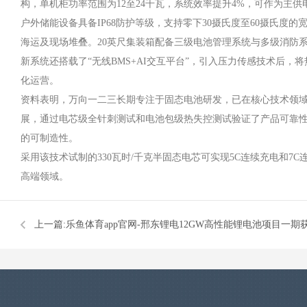
构，单机柜功率范围为12至24千瓦，系统效率提升4%，可作为主
户外储能设备具备IP68防护等级，支持零下30摄氏度至60摄氏度
海运及现场堆叠。20英尺集装箱配备三级电池管理系统与多级消防
新系统还搭载了“无线BMS+AI交互平台”，引入压力传感技术后，
化运营。
资料表明，万向一二三长期专注于固态电池研发，已在核心技术领
展，通过电芯级全针刺测试和电池包级热失控测试验证了产品可靠
的可制造性。
采用该技术试制的330瓦时/千克半固态电芯可实现5C连续充电和
高端领域。
上一篇:
乐鱼体育app官网-邢东锂电12GW高性能锂电池项目一期
焦低温储能技术