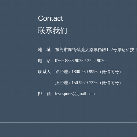
Contact
联系我们
地 址：东莞市厚街镇莞太路厚街段122号厚达科技
电 话：0769-8888 9038 / 2222 9020
联系人：许经理 / 1800 260 9996（微信同号）
汪经理 / 150 9979 7226（微信同号）
邮 箱：leyusports@gmail.com