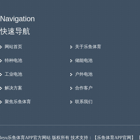
Navigation
快速导航
网站首页
关于乐鱼体育
特种电池
储能电池
工业电池
户外电池
解决方案
合作客户
聚焦乐鱼体育
联系我们
leyu乐鱼体育APP官方网站 版权所有 技术支持：【
乐鱼体育APP官网
】 