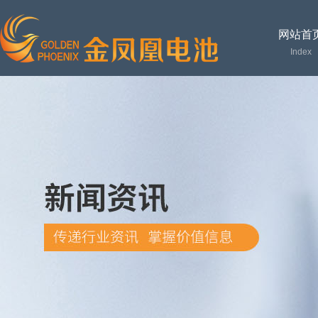
网站首
Index