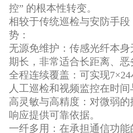
控” 的根本性转变。
相较于传统巡检与安防手段
势：
无源免维护：传感光纤本身
期长，非常适合长距离、恶
全程连续覆盖：可实现7×2
人工巡检和视频监控在时间
高灵敏与高精度：对微弱的
响应提供可靠依据。
一纤多用：在承担通信功能