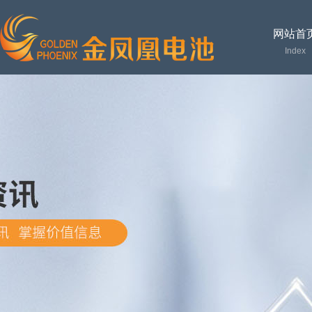
网站首
Index