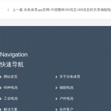
上一篇:
乐鱼体育app官网-中国繁峙200兆瓦/400兆瓦时共享储能
得突破性进展
Navigation
快速导航
网站首页
关于乐鱼体育
特种电池
储能电池
工业电池
户外电池
解决方案
合作客户