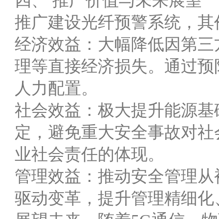
四、 推广价值与未来展望
推广建设光纤预警系统，其
经济效益：大幅降低因第三
理等直接经济损失。通过预
人力配置。
社会效益：极大提升能源基
定，避免重大安全事故对社
业社会责任的体现。
管理效益：推动安全管理从
驱动变革，提升管理精细化