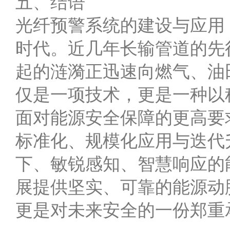
五、结语
光纤预警系统的建设与应用
时代。近几年长输管道的先
起的涟漪正迅速向燃气、油
仅是一项技术，更是一种以
面对能源安全保障的更高要
标准化、规模化应用与迭代
下、敏锐感知、智慧响应的
展提供坚实、可靠的能源动
更是对未来安全的一份郑重