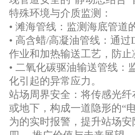
特殊环境与介质监测：
• 滩海管线：监测海底管道
• 高含蜡/高凝油管线：通
作业和加热输送工艺，防止
• 二氧化碳驱油输送管线
化引起的异常应力。
站场周界安全：将传感光纤
或地下，构成一道隐形的“
为的实时报警，提升站场安