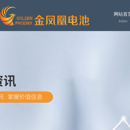
网站首
Index