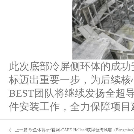
此次底部冷屏侧环体的成功安装
标迈出重要一步，为后续核
BEST团队将继续发扬全
件安装工作，全力保障项目
上一篇:
乐鱼体育app官网-CAPE Holland获得台湾风庙（Fengmi