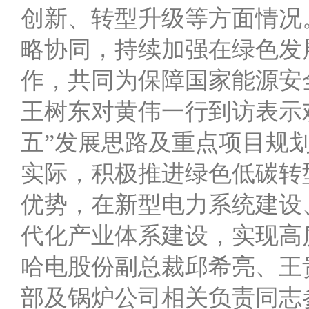
创新、转型升级等方面情况
略协同，持续加强在绿色发
作，共同为保障国家能源安
王树东对黄伟一行到访表示
五”发展思路及重点项目规
实际，积极推进绿色低碳转
优势，在新型电力系统建设
代化产业体系建设，实现高
哈电股份副总裁邱希亮、王
部及锅炉公司相关负责同志