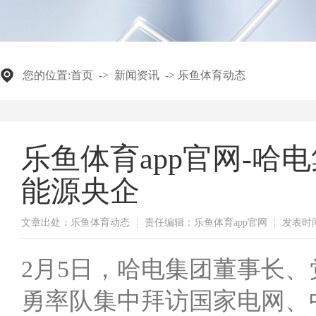
您的位置:
首页
->
新闻资讯
->
乐鱼体育动态
乐鱼体育app官网-
能源央企
文章出处：乐鱼体育动态
责任编辑：乐鱼体育app官网
发表时间：
2月5日，哈电集团董事长
勇率队集中拜访国家电网、