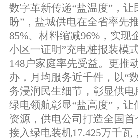
数字革新传递“盐温度”，让
盼”，盐城供电在全省率先
85%、材料缩减96%，实
小区一证明”充电桩报装模
148户家庭率先受益。更推
办，月均服务近千件，以“数
务浸润民生细节，彰显供电
绿电领航彰显“盐高度”，让
资源，供电公司打造全国首
接入绿电装机17.425万千瓦