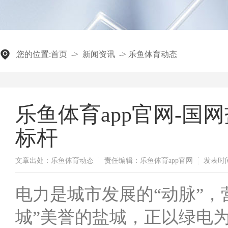
您的位置:
首页
->
新闻资讯
->
乐鱼体育动态
乐鱼体育app官网-
标杆
文章出处：乐鱼体育动态
责任编辑：乐鱼体育app官网
发表时间：
电力是城市发展的“动脉”，
城”美誉的盐城，正以绿电