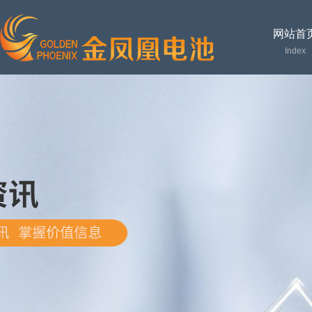
网站首
Index