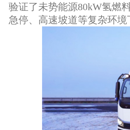
验证了未势能源80kW氢
急停、高速坡道等复杂环境