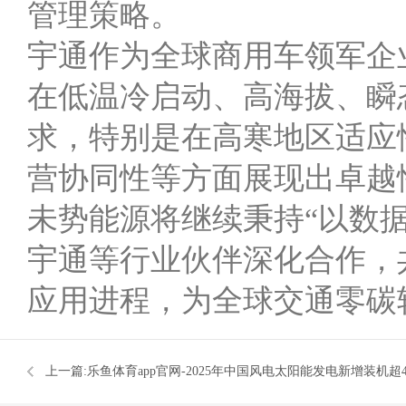
管理策略。
宇通作为全球商用车领军企
在低温冷启动、高海拔、瞬
求，特别是在高寒地区适应
营协同性等方面展现出卓越
未势能源将继续秉持“以数
宇通等行业伙伴深化合作，
应用进程，为全球交通零碳
上一篇:
乐鱼体育app官网-2025年中国风电太阳能发电新增装机超4