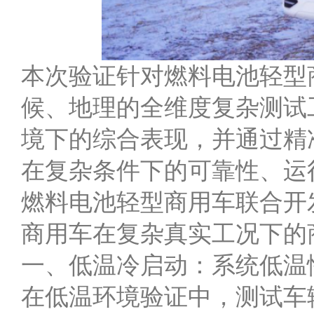
本次验证针对燃料电池轻型
候、地理的全维度复杂测试
境下的综合表现，并通过精
在复杂条件下的可靠性、运
燃料电池轻型商用车联合开
商用车在复杂真实工况下的
一、低温冷启动：系统低温
在低温环境验证中，测试车辆