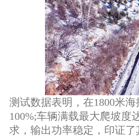
测试数据表明，在1800米
100%;车辆满载最大爬坡
求，输出功率稳定，印证了