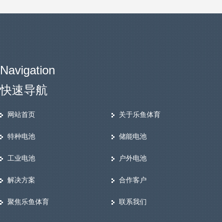
再创历史新高
Navigation
快速导航
网站首页
关于乐鱼体育
特种电池
储能电池
工业电池
户外电池
解决方案
合作客户
聚焦乐鱼体育
联系我们