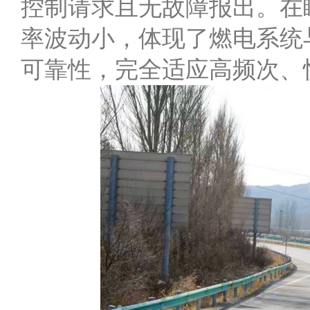
控制请求且无故障报出。在
率波动小，体现了燃电系统
可靠性，完全适应高频次、