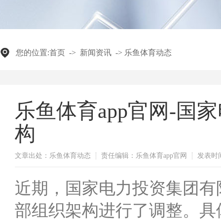
您的位置:
首页
->
新闻资讯
->
乐鱼体育动态
乐鱼体育app官网-
构
文章出处：乐鱼体育动态
责任编辑：乐鱼体育app官网
发表时间：
近期，国家电力投资集团有
部组织架构进行了调整。具