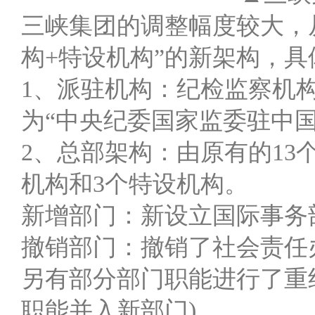
三峡集团的调整幅度较大，从
构+特设机构”的新架构，
1、派驻机构：纪检监察机
为“中央纪委国家监委驻中
2、总部架构：由原有的13
机构和3个特设机构。
新增部门：新设立国际事务
撤销部门：撤销了社会责任
另有部分部门职能进行了重
职能并入新部门)。