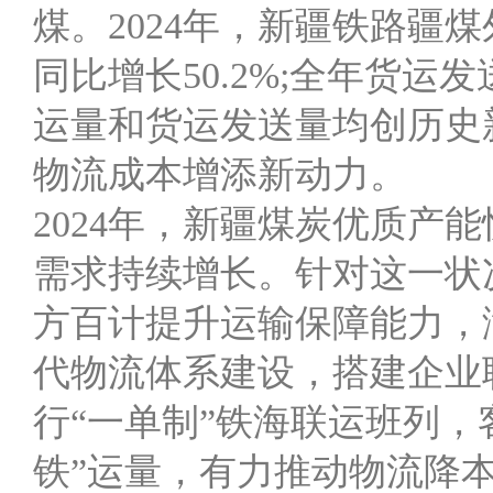
煤。2024年，新疆铁路疆煤
同比增长50.2%;全年货运发
运量和货运发送量均创历史
物流成本增添新动力。
2024年，新疆煤炭优质产
需求持续增长。针对这一状
方百计提升运输保障能力，
代物流体系建设，搭建企业
行“一单制”铁海联运班列，
铁”运量，有力推动物流降