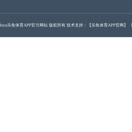
leyu乐鱼体育APP官方网站 版权所有 技术支持：【
乐鱼体育APP官网
】 