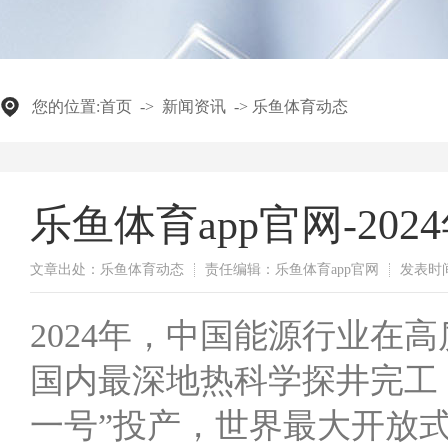
您的位置:
首页
->
新闻资讯
->
乐鱼体育动态
乐鱼体育app官网-2
文章出处：乐鱼体育动态
责任编辑：乐鱼体育app官网
发表时间：
2024年，中国能源行业在
国内最深地热科学探井完工
一号”投产，世界最大开放