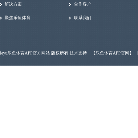
解决方案
合作客户
聚焦乐鱼体育
联系我们
leyu乐鱼体育APP官方网站 版权所有 技术支持：【
乐鱼体育APP官网
】 