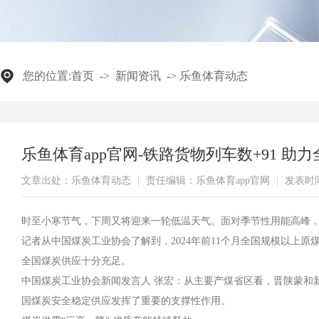
您的位置:
首页
->
新闻资讯
->
乐鱼体育动态
乐鱼体育app官网-铁路货物列车数+91 助
文章出处：乐鱼体育动态
责任编辑：乐鱼体育app官网
发表时间：
时至小寒节气，下周又将迎来一轮低温天气。面对季节性用能高峰，
记者从中国煤炭工业协会了解到，2024年前11个月全国规模以上原煤产
全国煤炭供应十分充足。
中国煤炭工业协会新闻发言人 张宏：从主要产煤省区看，晋陕蒙和新
国煤炭安全稳定供应发挥了重要的支撑性作用。