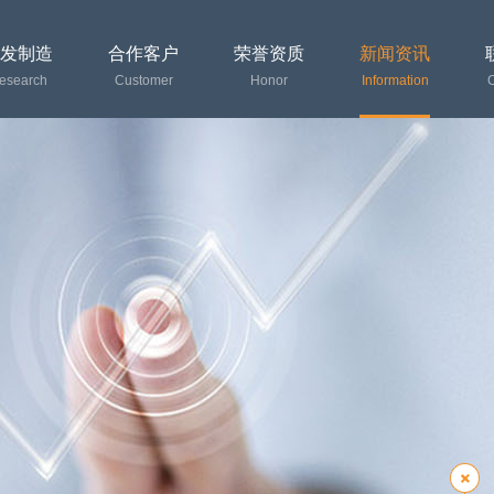
发制造
合作客户
荣誉资质
新闻资讯
esearch
Customer
Honor
Information
C