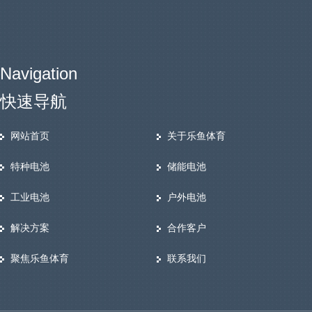
Navigation
快速导航
网站首页
关于乐鱼体育
特种电池
储能电池
工业电池
户外电池
解决方案
合作客户
聚焦乐鱼体育
联系我们