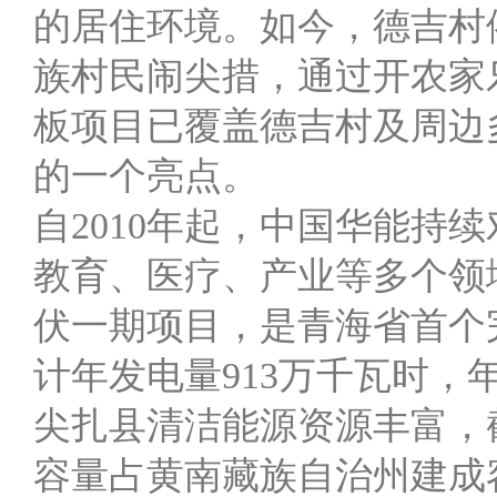
的居住环境。如今，德吉村
族村民闹尖措，通过开农家
板项目已覆盖德吉村及周边
的一个亮点。
自2010年起，中国华能持
教育、医疗、产业等多个领
伏一期项目，是青海省首个
计年发电量913万千瓦时，年
尖扎县清洁能源资源丰富，截
容量占黄南藏族自治州建成容