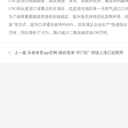
LNG是清洁低碳能源，因其便捷、安全、高效的优势，被运用到越
LNG码头是浙江省重点民生项目，也是浙北地区唯一天然气进口口
为了保障重要能源资源供应链稳定，嘉兴海关持续优化营商环境，综
放”等方式，提升口岸通关效率约60%，切实满足企业生产“快进快出”
万吨，同比增长37.02%，预计减少二氧化碳排放190万吨。
上一篇:
乐鱼体育app官网-煤价迎来“开门红” 持续上涨已近两周