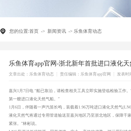
您的位置:
首页
->
新闻资讯
->
乐鱼体育动态
乐鱼体育app官网-浙北新年首批进口液化
文章出处：乐鱼体育动态
责任编辑：乐鱼体育app官网
发表时间：
嘉兴1月7日电 “船已靠泊，请检查相关工具立即实施登临检验工作
第一艘进口液化天然气船。”
1月6日，伴随着一声汽笛长鸣，装载着1.96万吨进口液化天然气(LN
液化天然气将通过专用管道输送至嘉兴地区乃至浙北地区，保障千家
紧张。”林彬说。