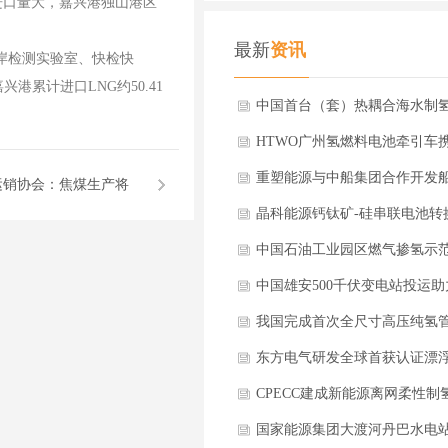
进口量大，嘉兴港独山港区
最新
资讯
岸检测实验室、快检快
累计进口LNG约50.41
中国首台（套）热耦合海水制
置稳定运行超500小时-乐鱼体育a
HTWO广州氢燃料电池牵引车
官网
大田物流在粤港澳大湾区启动
重塑能源与中船集团合作开发
炭运销协会：焦煤生产将
营-乐鱼体育app官网
氢燃料电池系统-乐鱼体育app
晶科能源钙钛矿-硅串联电池转
率获新进展-乐鱼体育app官网
中国石油工业园区燃气掺氢示
的市场压力有望不再增
目安全运行百日-乐鱼体育app
中国雄安500千伏变电站投运助
区绿电供应-乐鱼体育app官网
我国完成首次全尺寸高压纯氢
大
泄漏喷射火试验-乐鱼体育app
东方电气研发全球首获认证漂
风电制氢平台-乐鱼体育app官
CPECC建成新能源离网柔性制
体化试验平台-乐鱼体育app官
国家能源集团大渡河丹巴水电