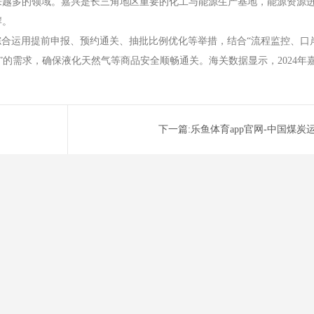
来越多的领域。嘉兴是长三角地区重要的化工与能源生产基地，能源资源
岸。
合运用提前申报、预约通关、抽批比例优化等举措，结合“流程监控、口
的需求，确保液化天然气等商品安全顺畅通关。海关数据显示，2024年嘉兴港
下一篇:
乐鱼体育app官网-中国煤
进入阶段性的供应收缩期 供过于求