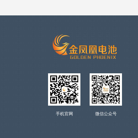
手机官网
微信公众号