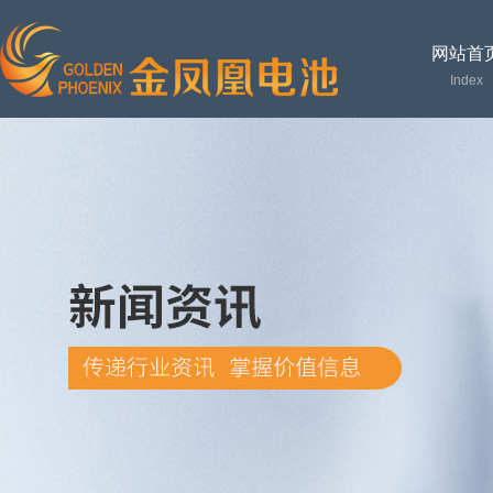
网站首
Index