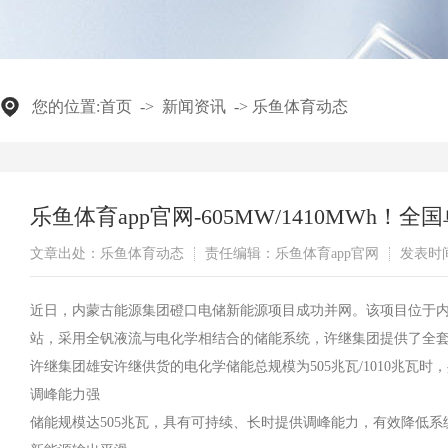
您的位置:
首页
->
新闻资讯
->
乐鱼体育动态
乐鱼体育app官网-605MW/1410MWh
文章出处：乐鱼体育动态
责任编辑：乐鱼体育app官网
发表时间：
近日，内蒙古能源集团磴口电储新能源项目成功并网。该项目位于内蒙
站，采用全钒液流与电化学相结合的储能系统，许继集团提供了全
许继集团雄安许继供货的电化学储能总规模为505兆瓦/1010兆瓦时
调峰能力强
储能规模达505兆瓦，具有可持续、长时提供调峰能力，有效降低系