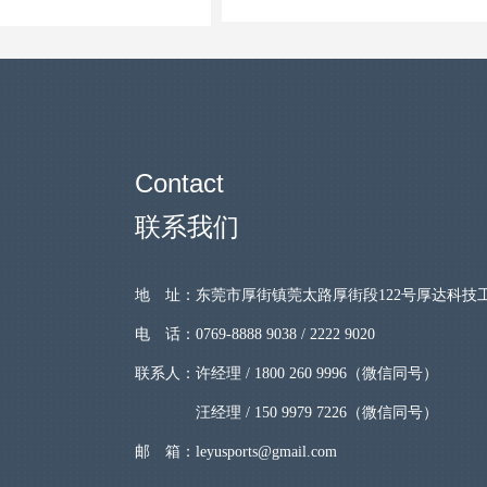
到国家发改委核准批复-乐鱼体
app官网
山东蓬莱公司并网投产
Contact
联系我们
地 址：东莞市厚街镇莞太路厚街段122号厚达科技
电 话：0769-8888 9038 / 2222 9020
联系人：许经理 / 1800 260 9996（微信同号）
汪经理 / 150 9979 7226（微信同号）
邮 箱：leyusports@gmail.com