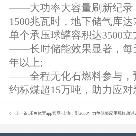
——大功率大容量刷新纪录
1500兆瓦时，地下储气库达
单个承压球罐容积达3500立
——长时储能效果显著，每天
年以上;
——全程无化石燃料参与，
约标煤超15万吨，助力应
上一篇:
乐鱼体育app官网-上海：到2030年力争储能应用规模超过2