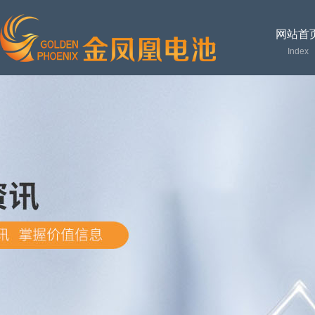
网站首
Index