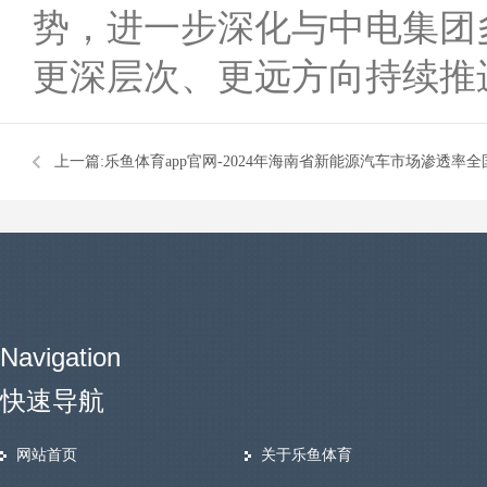
势，进一步深化与中电集团
更深层次、更远方向持续推
上一篇:
乐鱼体育app官网-2024年海南省新能源汽车市场渗透率
Navigation
快速导航
网站首页
关于乐鱼体育