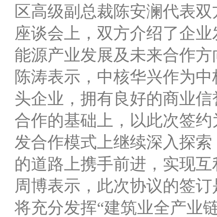
区高级副总裁陈安澜代表双
座谈会上，双方介绍了企业
能源产业发展及未来合作方
陈涛表示，中核华兴作为中
头企业，拥有良好的商业信
合作的基础上，以此次签约
发合作模式上继续深入探索
的道路上携手前进，实现互
周博表示，此次协议的签订
将充分发挥“建筑业全产业