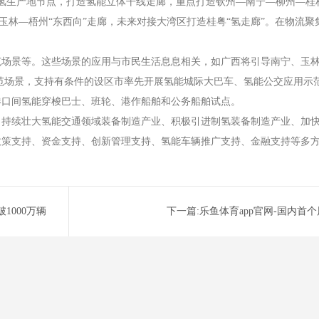
氢生产地节点，打造氢能立体干线走廊，重点打造钦州—南宁—柳州—桂林
/玉林—梧州“东西向”走廊，未来对接大湾区打造桂粤“氢走廊”。在物流
范场景等。这些场景的应用与市民生活息息相关，如广西将引导南宁、玉
范场景，支持有条件的设区市率先开展氢能城际大巴车、氢能公交应用示范
港口间氢能穿梭巴士、班轮、港作船舶和公务船舶试点。
、持续壮大氢能交通领域装备制造产业、积极引进制氢装备制造产业、加
政策支持、资金支持、创新管理支持、氢能车辆推广支持、金融支持等多
1000万辆
下一篇:
乐鱼体育app官网-国内首