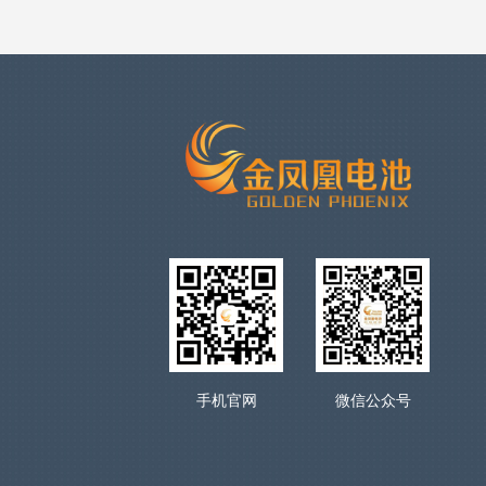
手机官网
微信公众号