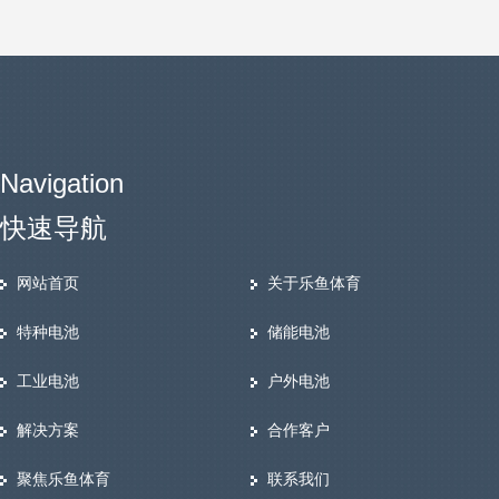
Navigation
快速导航
网站首页
关于乐鱼体育
特种电池
储能电池
工业电池
户外电池
解决方案
合作客户
聚焦乐鱼体育
联系我们