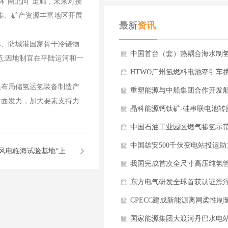
“南北向”走廊，未来对接
聚集、矿产资源丰富地区开展
最新
资讯
林、防城港国家骨干冷链物
中国首台（套）热耦合海水制
;因地制宜在平陆运河和一
置稳定运行超500小时-乐鱼体育a
HTWO广州氢燃料电池牵引车
快布局储氢运氢装备制造产
官网
大田物流在粤港澳大湾区启动
重塑能源与中船集团合作开发
方面发力，加大要素支持力
营-乐鱼体育app官网
氢燃料电池系统-乐鱼体育app
晶科能源钙钛矿-硅串联电池转
率获新进展-乐鱼体育app官网
中国石油工业园区燃气掺氢示
目安全运行百日-乐鱼体育app
中国雄安500千伏变电站投运助
个风电临海试验基地“上
区绿电供应-乐鱼体育app官网
我国完成首次全尺寸高压纯氢
泄漏喷射火试验-乐鱼体育app
东方电气研发全球首获认证漂
新”
风电制氢平台-乐鱼体育app官
CPECC建成新能源离网柔性制
体化试验平台-乐鱼体育app官
国家能源集团大渡河丹巴水电