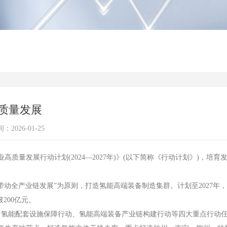
高质量发展
2026-01-25
质量发展行动计划(2024—2027年)》(以下简称《行动计划》)，培
动全产业链发展”为原则，打造氢能高端装备制造集群。计划至2027年，
200亿元。
、氢能配套设施保障行动、氢能高端装备产业链构建行动等四大重点行动