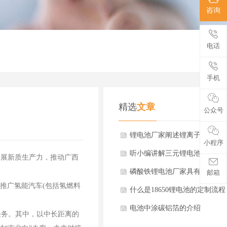
咨询
电话
手机
精选
文章
公众号
锂电池厂家阐述锂离子电池有
小程序
用途？
听小编讲解三元锂电池是什么
育发展新质生产力，推动广西
磷酸铁锂电池厂家具有哪些优
邮箱
推广氢能汽车(包括氢燃料
什么是18650锂电池的定制流程
电池中涂碳铝箔的介绍
任务。其中，以中长距离的