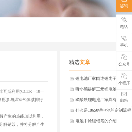
咨询
电话
手机
精选
文章
公众号
锂电池厂家阐述锂离子电池有
小程序
用途？
听小编讲解三元锂电池是什么
斯利用(CCER—10—
业自愿参与温室气体减排行
磷酸铁锂电池厂家具有哪些优
邮箱
什么是18650锂电池的定制流程
分解产生的热能加以利用，
电池中涂碳铝箔的介绍
分解销毁，并将分解产生