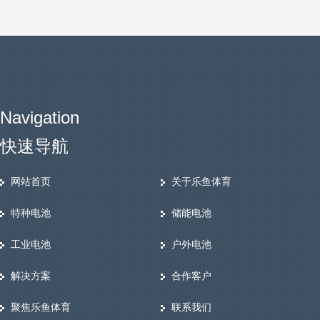
Navigation
快速导航
网站首页
关于乐鱼体育
特种电池
储能电池
工业电池
户外电池
解决方案
合作客户
聚焦乐鱼体育
联系我们