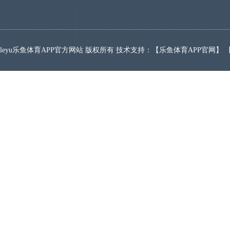
leyu乐鱼体育APP官方网站 版权所有 技术支持：【
乐鱼体育APP官网
】 