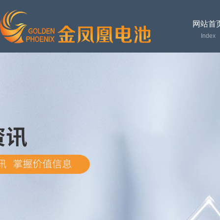
网站首
Index