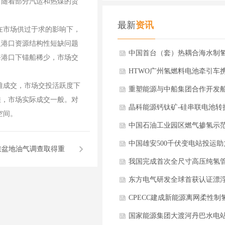
，随着部分汽运和热煤的贸
最新
资讯
在市场供过于求的影响下，
及港口资源结构性短缺问题
中国首台（套）热耦合海水制
海港口下锚船稀少，市场交
置稳定运行超500小时-乐鱼体育a
HTWO广州氢燃料电池牵引车
难成交，市场交投活跃度下
官网
大田物流在粤港澳大湾区启动
重塑能源与中船集团合作开发
佳，市场实际成交一般。对
营-乐鱼体育app官网
氢燃料电池系统-乐鱼体育app
晶科能源钙钛矿-硅串联电池转
空间。
率获新进展-乐鱼体育app官网
中国石油工业园区燃气掺氢示
目安全运行百日-乐鱼体育app
中国雄安500千伏变电站投运助
门峡盆地油气调查取得重
区绿电供应-乐鱼体育app官网
我国完成首次全尺寸高压纯氢
泄漏喷射火试验-乐鱼体育app
东方电气研发全球首获认证漂
大突破
风电制氢平台-乐鱼体育app官
CPECC建成新能源离网柔性制
体化试验平台-乐鱼体育app官
国家能源集团大渡河丹巴水电