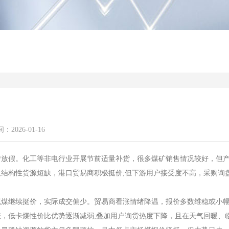
2026-01-16
产放假。化工等非电行业开展节前适量补货，很多煤矿销售情况较好，但
结构性货源短缺，港口贸易商积极挺价;但下游用户接受度不高，采购询
硫煤继续挺价，实际成交偏少。贸易商看涨情绪降温，报价多数维稳或小
，低卡煤性价比优势逐渐减弱;叠加用户询货热度下降，且在天气回暖、