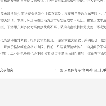
少量稀缺资源的货主仍负隅顽抗，且中低卡市场煤报价坚挺。但大势已去
道。
需求释放偏少;而大部分终端企业库存高位，存煤可用天数在16天以上。
求较为冷清。本周，环渤海港口动力煤市场实际成交不活跃。在发运成本
坚挺。下游用户则多仍对高价接受度不高，采购询盘积极性无改善，环渤
低硫煤种相对紧缺，报价比较坚挺;但下游需求较为疲软，采购压价，较
撑，煤炭价格降幅也会相对有限。目前，终端观望情绪仍在，询货问价不
假期，工业用电负荷也会下降;短期供过于求局面难以扭转，煤价有下跌
心交易额突
下一篇:
乐鱼体育app官网-中国三