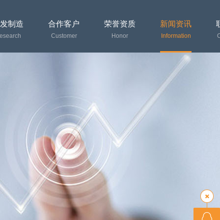
发制造
合作客户
荣誉资质
新闻资讯
esearch
Customer
Honor
Information
C