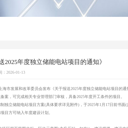
送2025年度独立储能电站项目的通知》
2026-01-13
，上海市发展和改革委员会发布《关于报送2025年度独立储能电站项目的通
完成备案，可完成相关专业管理部门审核，具备2025年度开工条件的项目。
独立储能电站项目方案(具体要求详见附件)，于2025年1月17日前书面
的项目方可纳入年度建设计划。