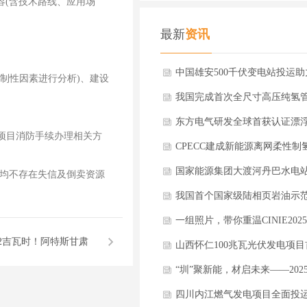
容(含技术路线、应用场
最新
资讯
中国雄安500千伏变电站投运助
制性因素进行分析)、建设
区绿电供应-乐鱼体育app官网
我国完成首次全尺寸高压纯氢
泄漏喷射火试验-乐鱼体育app
东方电气研发全球首获认证漂
是项目消防手续办理相关方
风电制氢平台-乐鱼体育app官
CPECC建成新能源离网柔性制
体化试验平台-乐鱼体育app官
国家能源集团大渡河丹巴水电
均不存在失信及倒卖资源
到国家发改委核准批复-乐鱼体
我国首个国家级陆相页岩油示
app官网
建设任务全面完成-乐鱼体育ap
一组照片，带你重温CINIE202
瓦/2吉瓦时！阿特斯甘肃
网
核博会精彩时刻-乐鱼体育app
山西怀仁100兆瓦光伏发电项目
并网发电-乐鱼体育app官网
“圳”聚新能，材启未来——202
储能电站一期成功并网
圳全球招商大会新能源与高性
四川内江燃气发电项目全面投运