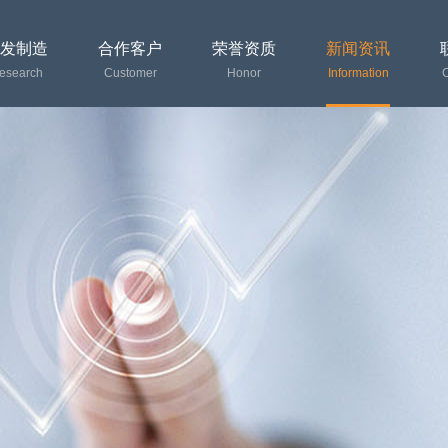
发制造
合作客户
荣誉资质
新闻资讯
esearch
Customer
Honor
Information
C