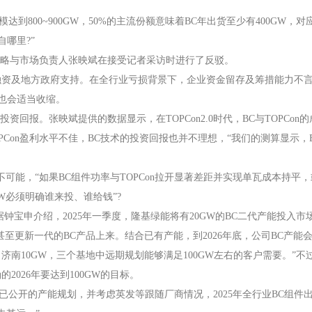
达到800~900GW，50%的主流份额意味着BC年出货至少有400GW，对
自哪里?”
战略与市场负责人张映斌在接受记者采访时进行了反驳。
资及地方政府支持。在全行业亏损背景下，企业资金留存及筹措能力不言
入也会适当收缩。
资回报。张映斌提供的数据显示，在TOPCon2.0时代，BC与TOPCon
Con盈利水平不佳，BC技术的投资回报也并不理想，“我们的测算显示，B
不可能，“如果BC组件功率与TOPCon拉开显著差距并实现单瓦成本持平
W必须明确谁来投、谁给钱”?
钟宝申介绍，2025年一季度，隆基绿能将有20GW的BC二代产能投入市
甚至更新一代的BC产品上来。结合已有产能，到2026年底，公司BC产能会达
、济南10GW，三个基地中远期规划能够满足100GW左右的客户需要。”
026年要达到100GW的目标。
公开的产能规划，并考虑英发等跟随厂商情况，2025年全行业BC组件出