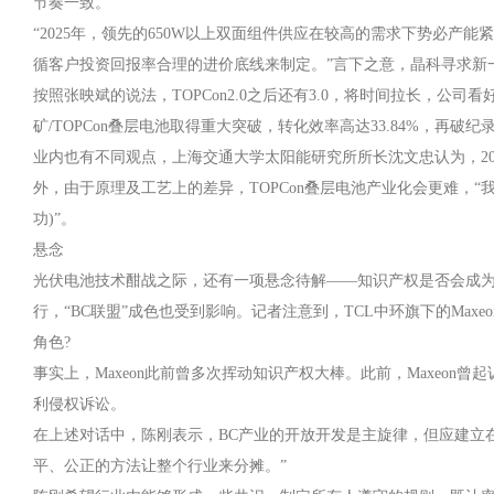
节奏一致。
“2025年，领先的650W以上双面组件供应在较高的需求下势必
循客户投资回报率合理的进价底线来制定。”言下之意，晶科寻求新一代T
按照张映斌的说法，TOPCon2.0之后还有3.0，将时间拉长，公
矿/TOPCon叠层电池取得重大突破，转化效率高达33.84%，再破纪
业内也有不同观点，上海交通大学太阳能研究所所长沈文忠认为，20
外，由于原理及工艺上的差异，TOPCon叠层电池产业化会更难，“
功)”。
悬念
光伏电池技术酣战之际，还有一项悬念待解——知识产权是否会成为
行，“BC联盟”成色也受到影响。记者注意到，TCL中环旗下的Ma
角色?
事实上，Maxeon此前曾多次挥动知识产权大棒。此前，Maxeon
利侵权诉讼。
在上述对话中，陈刚表示，BC产业的开放开发是主旋律，但应建立
平、公正的方法让整个行业来分摊。”