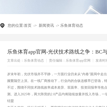
您的位置:
首页
->
新闻资讯
->
乐鱼体育动态
乐鱼体育app官网-光伏技术路线之争：BC与
文章出处：乐鱼体育动态
责任编辑：乐鱼体育app官网
发表时间：
岁末年初，光伏市场并不平静，一方面行业仍未从“内卷”困局中走出来
频繁隔空上演。在一线厂商推动下，行业内的合纵连横早已登场，特
不过，围绕不同技术路线效率成本差异、双面率、投资回报率等焦
测。进入2025年，两大阵营的2.0产品均将陆续放量并投入市场，
结盟