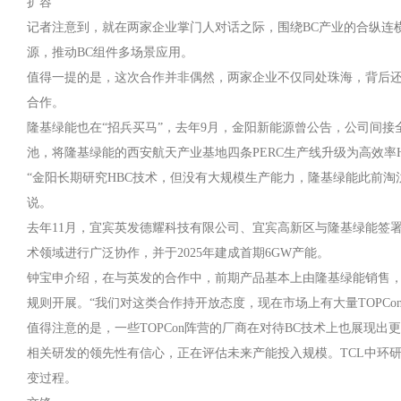
扩容
记者注意到，就在两家企业掌门人对话之际，围绕BC产业的合纵连
源，推动BC组件多场景应用。
值得一提的是，这次合作并非偶然，两家企业不仅同处珠海，背后还
合作。
隆基绿能也在“招兵买马”，去年9月，金阳新能源曾公告，公司间接
池，将隆基绿能的西安航天产业基地四条PERC生产线升级为高效率
“金阳长期研究HBC技术，但没有大规模生产能力，隆基绿能此前淘
说。
去年11月，宜宾英发德耀科技有限公司、宜宾高新区与隆基绿能签署了
术领域进行广泛协作，并于2025年建成首期6GW产能。
钟宝申介绍，在与英发的合作中，前期产品基本上由隆基绿能销售
规则开展。“我们对这类合作持开放态度，现在市场上有大量TOPC
值得注意的是，一些TOPCon阵营的厂商在对待BC技术上也展现出更
相关研发的领先性有信心，正在评估未来产能投入规模。TCL中环研
变过程。