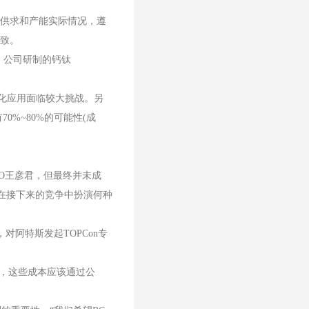
合供求和产能实际情况，遵
一致。
布，公司研制的钙钛
钝化应用面临较大挑战。另
%~80%的可能性(成
O王彦君，但最终并未成
将在接下来的竞争中扮演何种
对阿特斯发起TOPCon专
的，这些成本应该通过公