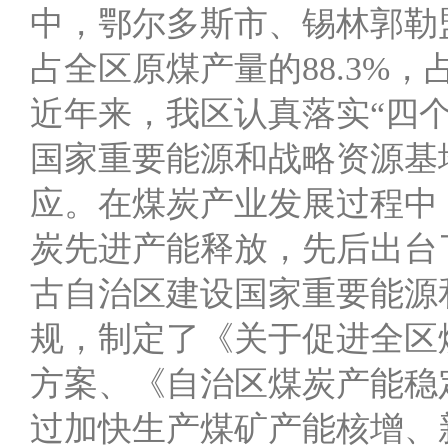
中，鄂尔多斯市、锡林郭勒
占全区原煤产量的88.3%，
近年来，我区认真落实“四
国家重要能源和战略资源基
应。在煤炭产业发展过程中
炭先进产能释放，先后出台
古自治区建设国家重要能源
规，制定了《关于促进全区
方案、《自治区煤炭产能稳
过加快生产煤矿产能核增、