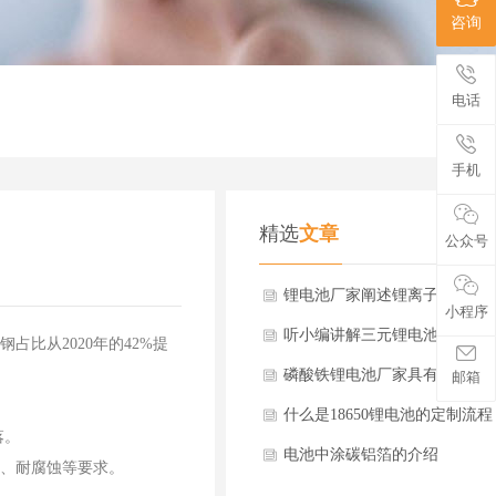
咨询
电话
手机
精选
文章
公众号
锂电池厂家阐述锂离子电池有
小程序
用途？
听小编讲解三元锂电池是什么
比从2020年的42%提
磷酸铁锂电池厂家具有哪些优
邮箱
什么是18650锂电池的定制流程
落。
电池中涂碳铝箔的介绍
样、耐腐蚀等要求。