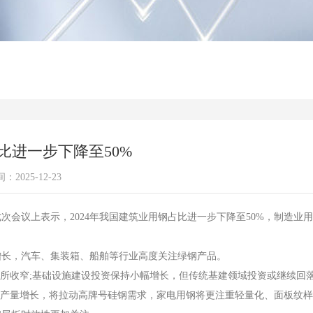
占比进一步下降至50%
2025-12-23
议上表示，2024年我国建筑业用钢占比进一步下降至50%，制造业用钢占
持增长，汽车、集装箱、船舶等行业高度关注绿钢产品。
有所收窄;基础设施建设投资保持小幅增长，但传统基建领域投资或继续回
品产量增长，将拉动高牌号硅钢需求，家电用钢将更注重轻量化、面板纹