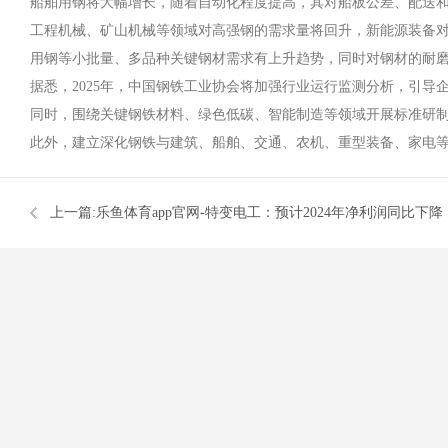
船舶用钢将大幅增长，随着自动化程度提高，其对船板公差、配送
工程机械、矿山机械等领域对高强钢的需求量将回升，新能源装备
用钢等小批量、多品种关键钢材需求有上升趋势，同时对钢材的耐
据悉，2025年，中国钢铁工业协会将加强行业运行监测分析，引导
同时，围绕关键钢铁材料、绿色低碳、智能制造等领域开展标准研
此外，建立深化钢铁与建筑、船舶、交通、农机、重型装备、家电
上一篇:
乐鱼体育app官网-特变电工：预计2024年净利润同比下降
59.81%-63.55%