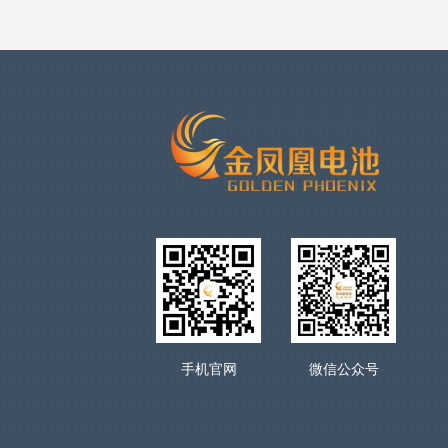
手机官网
微信公众号