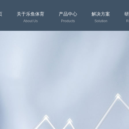
页
关于乐鱼体育
产品中心
解决方案
研
About Us
Products
Solution
R