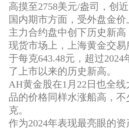
高摸至2758美元/盎司，
国内期市方面，受外盘金价
主力合约盘中创下历史新高，达
现货市场上，上海黄金交易所
于每克643.48元，超过202
了上市以来的历史新高。
AH黄金股在1月22日也全
品的价格同样水涨船高，不少
克。
作为2024年表现最亮眼的资