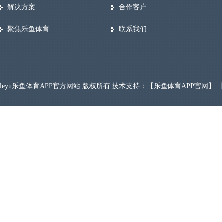
解决方案
合作客户
聚焦乐鱼体育
联系我们
leyu乐鱼体育APP官方网站 版权所有 技术支持：【
乐鱼体育APP官网
】 