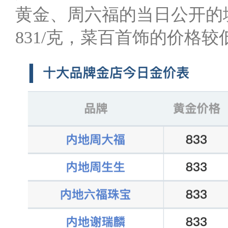
黄金、周六福的当日公开的境
831/克，菜百首饰的价格较低