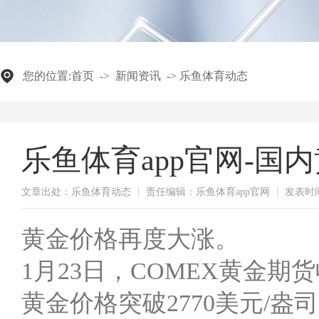
您的位置:
首页
->
新闻资讯
->
乐鱼体育动态
乐鱼体育app官网-国
文章出处：乐鱼体育动态
责任编辑：乐鱼体育app官网
发表时间：
黄金价格再度大涨。
1月23日，COMEX黄金期货收
黄金价格突破2770美元/