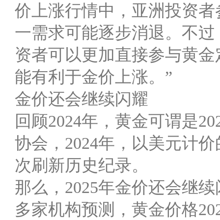
价上涨行情中，亚洲投资者
一需求可能逐步消退。不过
资者可以更加直接参与黄金定
能有利于金价上涨。”
金价还会继续闪耀
回顾2024年，黄金可谓是
协会，2024年，以美元计价
次刷新历史纪录。
那么，2025年金价还会继续
多家机构预测，黄金价格202