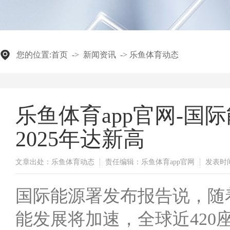
您的位置:
首页
->
新闻资讯
->
乐鱼体育动态
乐鱼体育app官网-
2025年达新高
文章出处：乐鱼体育动态
责任编辑：乐鱼体育app官网
发表时间：
国际能源署发布报告说，随
能发展将加速，全球近420