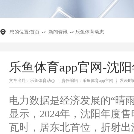
您的位置:
首页
->
新闻资讯
->
乐鱼体育动态
乐鱼体育app官网-沈
文章出处：乐鱼体育动态
责任编辑：乐鱼体育app官网
发表时间：
电力数据是经济发展的“晴
显示，2024年，沈阳年度售电
瓦时，居东北首位，折射出