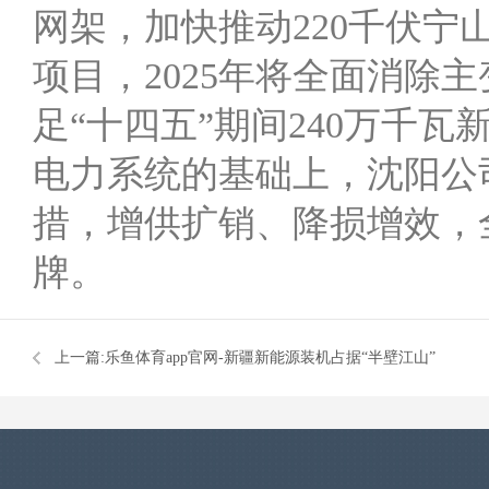
网架，加快推动220千伏
项目，2025年将全面消除
足“十四五”期间240万千
电力系统的基础上，沈阳公
措，增供扩销、降损增效，全
牌。
上一篇:
乐鱼体育app官网-新疆新能源装机占据“半壁江山”