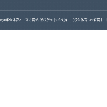
leyu乐鱼体育APP官方网站 版权所有 技术支持：【
乐鱼体育APP官网
】 