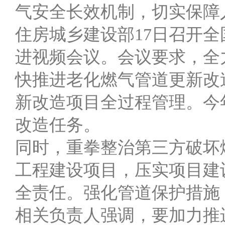
气安全长效机制，切实保障
住房城乡建设部17日召开
进视频会议。会议要求，全
快推进老化燃气管道更新改
新改造项目全过程管理。今
改造任务。
同时，重拳整治第三方破坏
工程建设项目，压实项目建
全责任。强化管道保护措施
相关负责人强调，要加力推