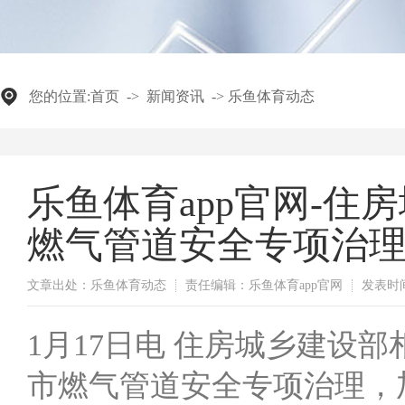
您的位置:
首页
->
新闻资讯
->
乐鱼体育动态
乐鱼体育app官网-
燃气管道安全专项治
文章出处：乐鱼体育动态
责任编辑：乐鱼体育app官网
发表时间：
1月17日电 住房城乡建设
市燃气管道安全专项治理，