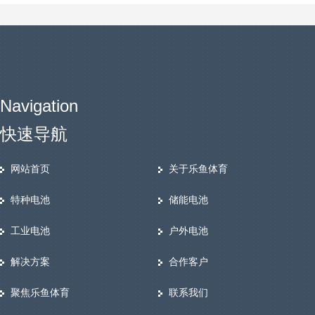
池包故障率
Navigation
快速导航
网站首页
关于乐鱼体育
特种电池
储能电池
工业电池
户外电池
解决方案
合作客户
聚焦乐鱼体育
联系我们