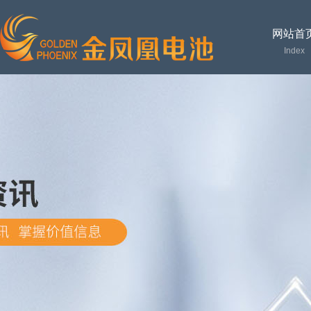
网站首
Index