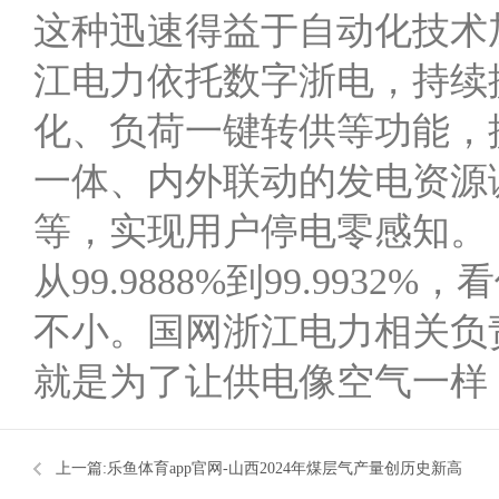
这种迅速得益于自动化技术
江电力依托数字浙电，持续
化、负荷一键转供等功能，
一体、内外联动的发电资源
等，实现用户停电零感知。
从99.9888%到99.993
不小。国网浙江电力相关负
就是为了让供电像空气一样
上一篇:
乐鱼体育app官网-山西2024年煤层气产量创历史新高