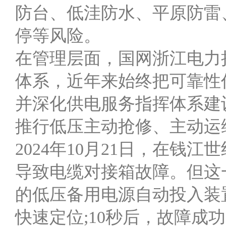
防台、低洼防水、平原防雷
停等风险。
在管理层面，国网浙江电力
体系，近年来始终把可靠性
并深化供电服务指挥体系建
推行低压主动抢修、主动运
2024年10月21日，在
导致电缆对接箱故障。但这
的低压备用电源自动投入装
快速定位;10秒后，故障成