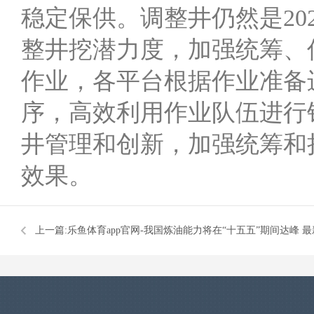
稳定保供。调整井仍然是20
整井挖潜力度，加强统筹、
作业，各平台根据作业准备
序，高效利用作业队伍进行
井管理和创新，加强统筹和
效果。
上一篇:
乐鱼体育app官网-我国炼油能力将在“十五五”期间达峰 