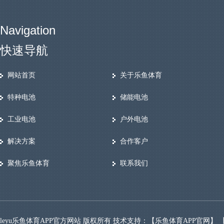
Navigation
快速导航
网站首页
关于乐鱼体育
特种电池
储能电池
工业电池
户外电池
解决方案
合作客户
聚焦乐鱼体育
联系我们
leyu乐鱼体育APP官方网站 版权所有 技术支持：【
乐鱼体育APP官网
】 