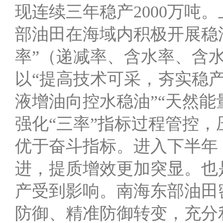
现连续三年稳产2000万吨
部油田在海域内积极开展稳
率”（递减率、含水率、含
以“提高技术可采，夯实稳产
液增油向控水稳油”“天然
强化“三率”指标过程管控，
优于奋斗指标。进入下半年
进，提质增效更加突显。也
产受到影响。南海东部油田
防御、精准防御转变，充分