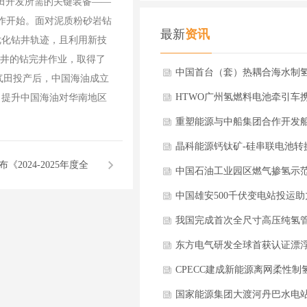
气田开发所需的关键装备——
工作开始。面对泥质粉砂岩钻
最新
资讯
优化钻井轨迹，且利用新技
口井的钻完井作业，取得了
中国首台（套）热耦合海水制
1气田投产后，中国海油成立
置稳定运行超500小时-乐鱼体育a
HTWO广州氢燃料电池牵引车
力提升中国海油对华南地区
官网
大田物流在粤港澳大湾区启动
重塑能源与中船集团合作开发
营-乐鱼体育app官网
氢燃料电池系统-乐鱼体育app
晶科能源钙钛矿-硅串联电池转
《2024-2025年度全
率获新进展-乐鱼体育app官网
中国石油工业园区燃气掺氢示
目安全运行百日-乐鱼体育app
中国雄安500千伏变电站投运助
需形势分析预测报告》
区绿电供应-乐鱼体育app官网
我国完成首次全尺寸高压纯氢
泄漏喷射火试验-乐鱼体育app
东方电气研发全球首获认证漂
风电制氢平台-乐鱼体育app官
CPECC建成新能源离网柔性制
体化试验平台-乐鱼体育app官
国家能源集团大渡河丹巴水电