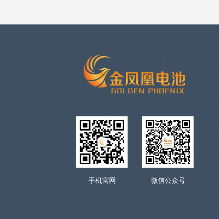
手机官网
微信公众号