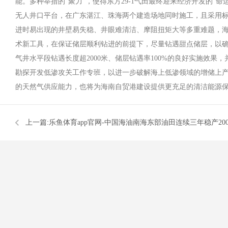
能。多种举措的“聚力”，使得东方29-1气田最终迎来经济开发的“命
无人井口平台，在广东湛江、珠海两个建造场地同时施工，且采用标
进时易出现的井壁易失稳、井眼难清洁、摩阻扭矩大等多重难题，
术新工具，在保证储层顺利钻进的前提下，尽量钻遇甜点储层，以确保
气井水平段钻遇长度超2000米、储层钻遇率100%的良好实施效果
勘探开发低渗攻关工作专班，以进一步破解海上低渗领域的增储上
的天然气供应能力，也将为海南自贸港建设提供更充足的清洁能源
上一篇:
乐鱼体育app官网-中国海油南海东部油田连续三年稳产20