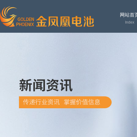
网站首
Index