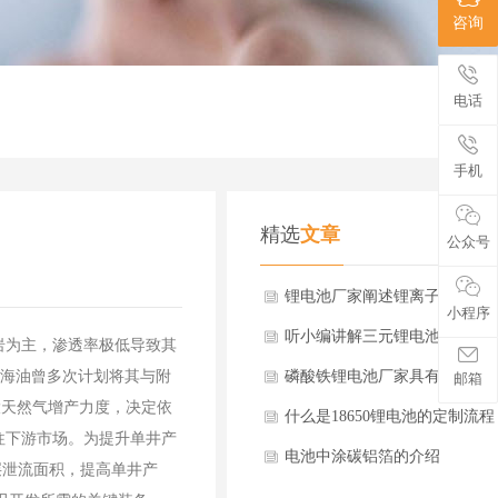
咨询
电话
手机
精选
文章
公众号
锂电池厂家阐述锂离子电池有
小程序
用途？
听小编讲解三元锂电池是什么
砂岩为主，渗透率极低导致其
国海油曾多次计划将其与附
磷酸铁锂电池厂家具有哪些优
邮箱
加大天然气增产力度，决定依
什么是18650锂电池的定制流程
输往下游市场。为提升单井产
电池中涂碳铝箔的介绍
层泄流面积，提高单井产