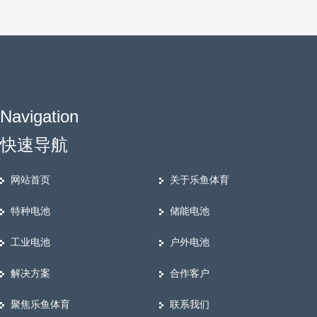
Navigation
快速导航
网站首页
关于乐鱼体育
特种电池
储能电池
工业电池
户外电池
解决方案
合作客户
聚焦乐鱼体育
联系我们