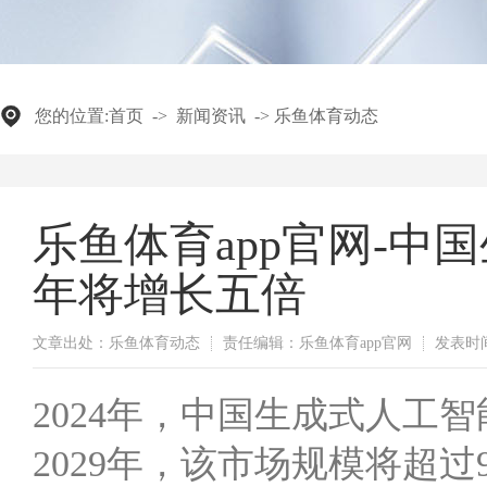
您的位置:
首页
->
新闻资讯
->
乐鱼体育动态
乐鱼体育app官网-中
年将增长五倍
文章出处：乐鱼体育动态
责任编辑：乐鱼体育app官网
发表时间：
2024年，中国生成式人工
2029年，该市场规模将超