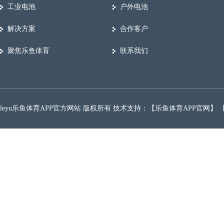
工业电池
户外电池
解决方案
合作客户
聚焦乐鱼体育
联系我们
leyu乐鱼体育APP官方网站 版权所有 技术支持：【
乐鱼体育APP官网
】 