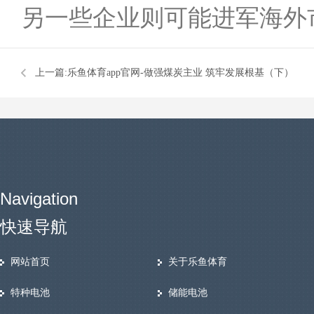
另一些企业则可能进军海外
上一篇:
乐鱼体育app官网-做强煤炭主业 筑牢发展根基（下）
Navigation
快速导航
网站首页
关于乐鱼体育
特种电池
储能电池