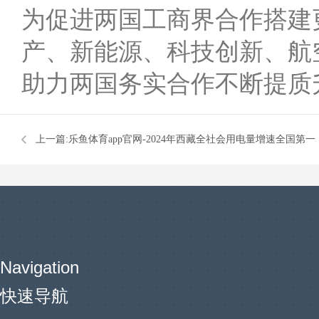
为促进两国工商界合作搭建
产、新能源、科技创新、航
助力两国务实合作不断提质
上一篇:
乐鱼体育app官网-2024年西藏全社会用电量增速全国第一
Navigation
快速导航