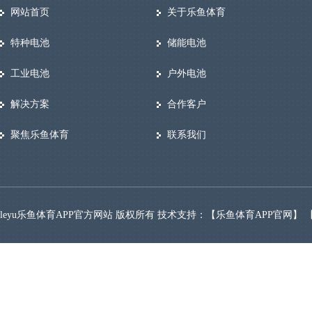
网站首页
关于乐鱼体育
特种电池
储能电池
工业电池
户外电池
解决方案
合作客户
聚焦乐鱼体育
联系我们
leyu乐鱼体育APP官方网站 版权所有 技术支持：【
乐鱼体育APP官网
】 