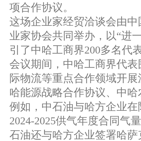
项合作协议。
这场企业家经贸洽谈会由中
业家协会共同举办，以“进
引了中哈工商界200多名代
会议期间，中哈工商界代表
际物流等重点合作领域开展
哈能源战略合作协议、中哈
例如，中石油与哈方企业在
2024-2025供气年度合
石油还与哈方企业签署哈萨