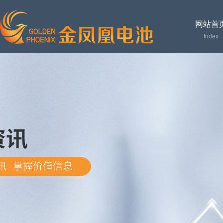
网站首
Index