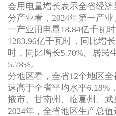
会用电量增长表示全省经济
分产业看，2024年第一产
一产业用电量18.84亿千瓦
1283.96亿千瓦时，同比增长
时，同比增长5.70%。居民
5.78%。
分地区看，全省12个地区
速高于全省平均水平6.18
掖市、甘南州、临夏州、武
2024年，全省地区生产总值