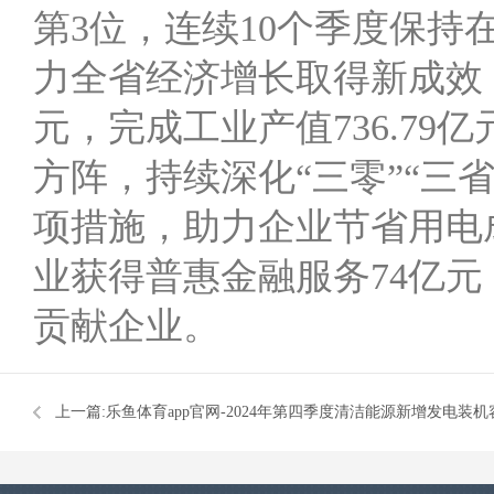
第3位，连续10个季度保
力全省经济增长取得新成效
元，完成工业产值736.7
方阵，持续深化“三零”“三
项措施，助力企业节省用电成
业获得普惠金融服务74亿
贡献企业。
上一篇:
乐鱼体育app官网-2024年第四季度清洁能源新增发电装