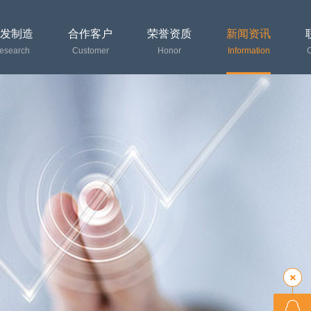
发制造
合作客户
荣誉资质
新闻资讯
esearch
Customer
Honor
Information
C