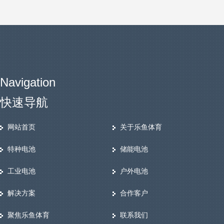
Navigation
快速导航
网站首页
关于乐鱼体育
特种电池
储能电池
工业电池
户外电池
解决方案
合作客户
聚焦乐鱼体育
联系我们