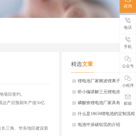
咨询
电话
手机
精选
文章
公众号
锂电池厂家阐述锂离子电池有
小程序
用途？
听小编讲解三元锂电池是什么
基地项目签约。
成达产后预期年产值50亿
磷酸铁锂电池厂家具有哪些优
邮箱
什么是18650锂电池的定制流程
电池中涂碳铝箔的介绍
在长三角、华东地区建设新