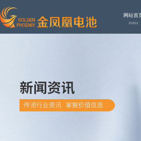
网站首
Index