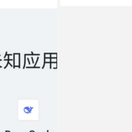
到国家发改委核准批复-乐鱼体
app官网