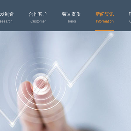
发制造
合作客户
荣誉资质
新闻资讯
esearch
Customer
Honor
Information
C