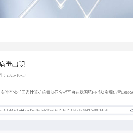
马病毒出现
2025-10-17
室依托国家计算机病毒协同分析平台在我国境内捕获发现仿冒DeepSee