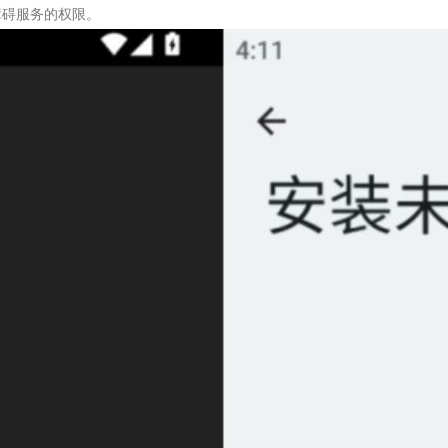
障碍服务的权限。